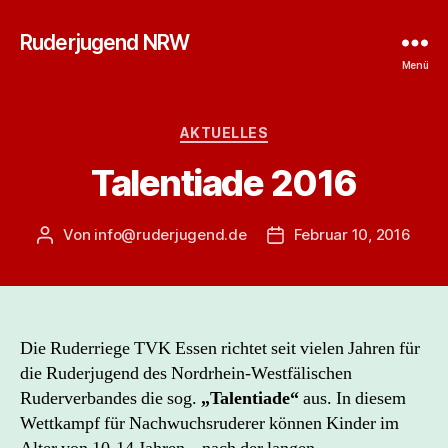
Ruderjugend NRW
Menü
Kategorien
AKTUELLES
Talentiade 2016
Von
info@ruderjugend.de
Februar 10, 2016
Beitragsautor
Beitragsdatum
Die Ruderriege TVK Essen richtet seit vielen Jahren für
die Ruderjugend des Nordrhein-Westfälischen
Ruderverbandes die sog.
„Talentiade“
aus. In diesem
Wettkampf für Nachwuchsruderer können Kinder im