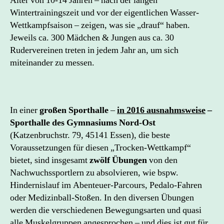
Alter von 10-14 Jahren – nach der langen
Wintertrainingszeit und vor der eigentlichen Wasser-
Wettkampfsaison – zeigen, was sie „drauf“ haben.
Jeweils ca. 300 Mädchen & Jungen aus ca. 30
Rudervereinen treten in jedem Jahr an, um sich
miteinander zu messen.
In einer
großen Sporthalle
–
in 2016 ausnahmsweise
–
Sporthalle des Gymnasiums Nord-Ost
(Katzenbruchstr. 79, 45141 Essen), die beste
Voraussetzungen für diesen „Trocken-Wettkampf“
bietet, sind insgesamt
zwölf Übungen
von den
Nachwuchssportlern zu absolvieren, wie bspw.
Hindernislauf im Abenteuer-Parcours, Pedalo-Fahren
oder Medizinball-Stoßen. In den diversen Übungen
werden die verschiedenen Bewegungsarten und quasi
alle Muskelgruppen angesprochen – und dies ist gut für